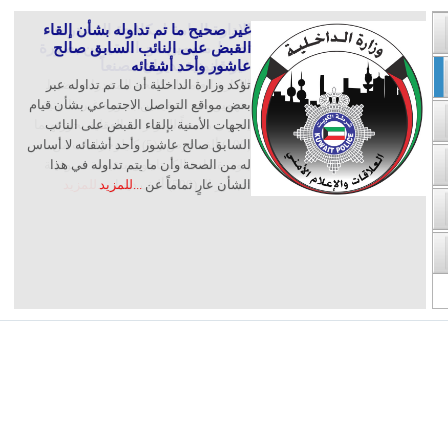
الإدارة العامة لمكافحة المخدرات
غير صحيح ما تم تداوله بشأن إلقاء
القبض على النائب السابق صالح
تضبط متهمين من المقيمين بصورة
عاشور وأحد أشقائه
غير قانونية يديران مصنعاً
تؤكد وزارة الداخلية أن ما تم تداوله عبر
الإدارة العامة لمكافحة المخدرات تضبط
متهمين من المقيمين بصورة غير قانونية
بعض مواقع التواصل الاجتماعي بشأن قيام
الجهات الأمنية بإلقاء القبض على النائب
يديران مصنعاً للمؤثرات العقلية بحوزتهـما
(100) ألف قرص و(5) كـيلوجرامات من
السابق صالح عاشور وأحد أشقائه لا أساس
له من الصحة وأن ما يتم تداوله في هذا
بـودرة مادة الكبـتاجون بـقيـمة سـوقيـة
تتجـاوز الـ (500) ألـف دينـار
الشأن عارٍ تماماً عن
...للمزيد
...للمزيد