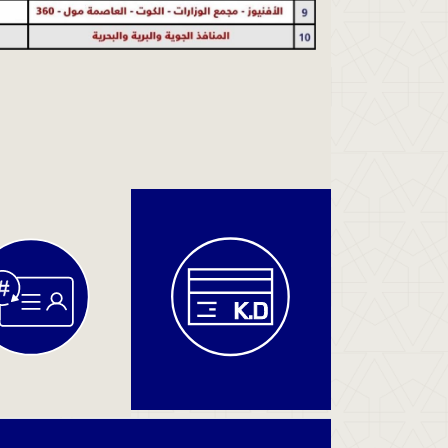
دفع
المخالفات
والغرامات
دفع