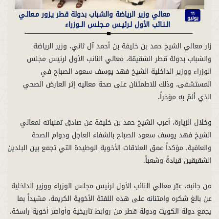
معالي وزير الرياضة والشباب بدولة قطر يـزور مـعالـي
11
يونيو
الـنـائب الأول لـرئيـس مــجلـس الــوزراء
زار معالي الشيخ حمد بن خليفة بن أحمد آل ثاني، وزير الرياضة
والشباب بدولة قطر الشقيقة، معالي النائب الأول لرئيس مجلس
الوزراء ووزير الداخلية الشيخ فهد يوسف سعود الصباح في
المستشفى، وذلك للاطمئنان على صحة معاليه إثر العارض الصحي
وخلال الزيارة، أعرب الشيخ حمد بن خليفة عن صادق تمنياته لمعالي
الشيخ فهد يوسف سعود الصباح بالشفاء العاجل ودوام الصحة
والعافية، مؤكداً عمق العلاقات الأخوية الوطيدة التي تجمع بين البلدين
من جانبه، عبّر معالي النائب الأول لرئيس مجلس الوزراء ووزير الداخلية
عن بالغ شكره وامتنانه على هذه اللفتة الأخوية الكريمة، مشيداً بما
يجمع دولة الكويت ودولة قطر من روابط تاريخية وأواصر أخوية راسخة.