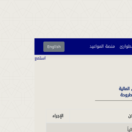
لطوارئ
منصة المواعيد
English
استمع
المالية
طروحة
ان
الإجراء
ياً