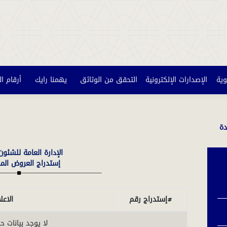
وية
الإصدارات الإلكترونية
التحقق من الوثائق
يهمنا رايك
أرقام ا
دة
الإدارة العامة للشئون 
إستدراج العروض الم
#إستدراج رقم
الاعل
لا يوجد بيانات حال