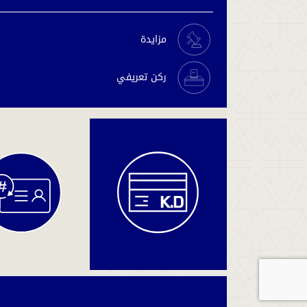
مزايدة
ركن تعريفي
دفع
المخالفات
والغرامات
دفع