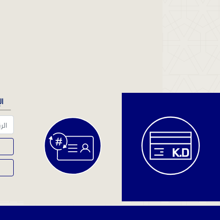
دفع
ال
المخالفات
والغرامات
دفع